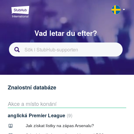
Vad letar du efter?
Znalostní databáze
Akce a místo konání
anglická Premier League
9
Jak získat lístky na zápas Arsenalu?