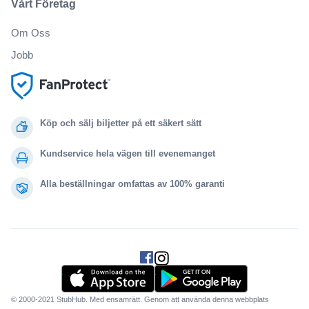
Vårt Företag
Om Oss
Jobb
Köp och sälj biljetter på ett säkert sätt
Kundservice hela vägen till evenemanget
Alla beställningar omfattas av 100% garanti
.
.
.
.
© 2000-2021 StubHub. Med ensamrätt. Genom att använda denna webbplats