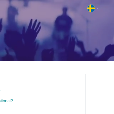
?
tional?