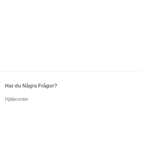
Har du Några Frågor?
Hjälpcenter
Vårt Företag
Om Oss
Jobb