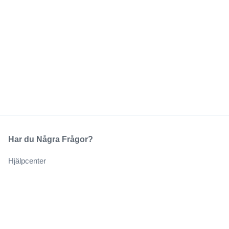
Har du Några Frågor?
Hjälpcenter
Vårt Företag
Om Oss
Jobb