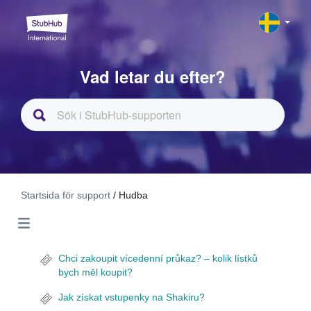
Vad letar du efter?
Startsida för support
/ Hudba
Chci zakoupit vícedenní průkaz? – kolik lístků
bych měl koupit?
Jak získat vstupenky na Shakiru?