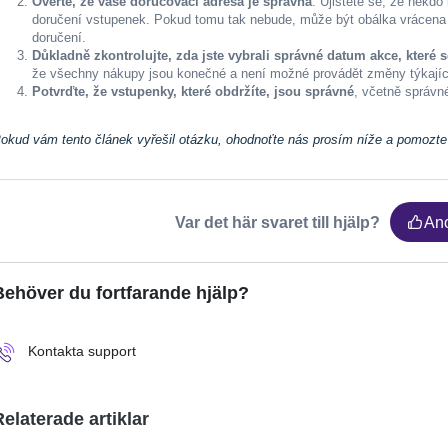
Ověřte, že vaše doručovací adresa je správná
. Ujistěte se, že někd
doručení vstupenek. Pokud tomu tak nebude, může být obálka vrácena 
doručení.
Důkladně zkontrolujte, zda jste vybrali správné datum akce, které s
že všechny nákupy jsou konečné a není možné provádět změny týkající
Potvrďte, že vstupenky, které obdržíte, jsou správné
, včetně správn
okud vám tento článek vyřešil otázku, ohodnoťte nás prosím níže a pomozt
Var det här svaret till hjälp?
An
Behöver du fortfarande hjälp?
Kontakta support
Relaterade artiklar