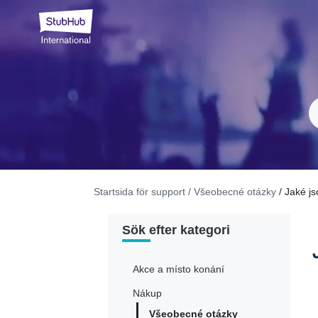
Startsida för support
/ Všeobecné otázky
/ Jaké j
Sök efter kategori
Akce a místo konání
Nákup
Všeobecné otázky