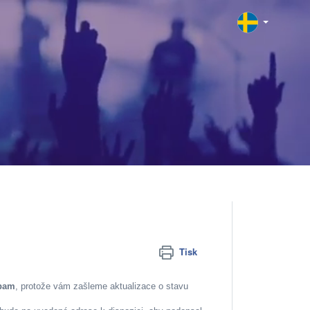
Tisk
Spam
, protože vám zašleme aktualizace o stavu