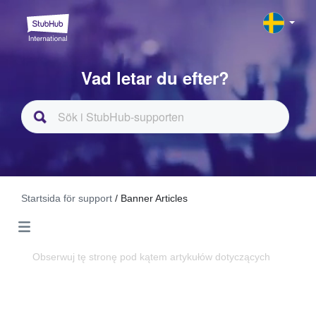
Vad letar du efter?
Startsida för support
/ Banner Articles
Obserwuj tę stronę pod kątem artykułów dotyczących