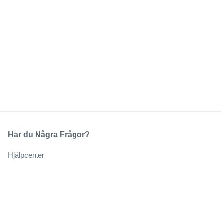
Har du Några Frågor?
Hjälpcenter
Vårt Företag
Om Oss
Jobb