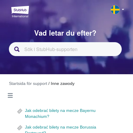
Vad letar du efter?
Startsida för support
/ Inne zawody
Jak odebrać bilety na mecze Bayernu
Monachium?
Jak odebrać bilety na mecze Borussia