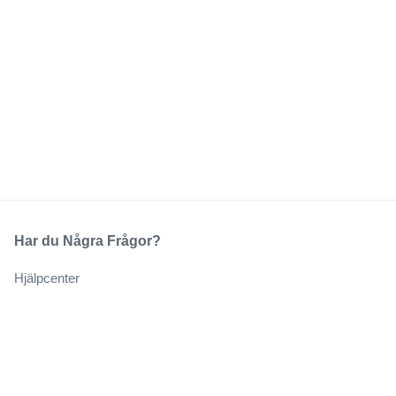
Har du Några Frågor?
Hjälpcenter
Vårt Företag
Om Oss
Jobb