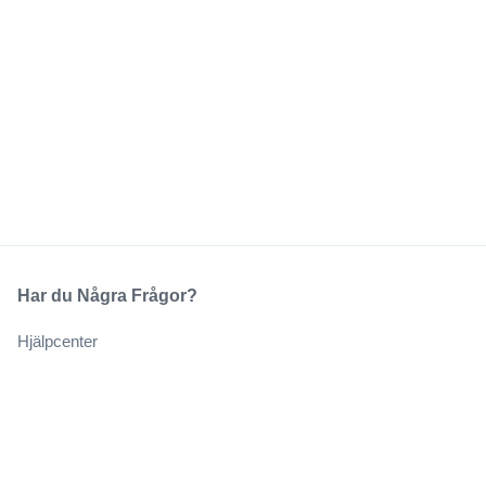
Har du Några Frågor?
Hjälpcenter
Vårt Företag
Om Oss
Jobb