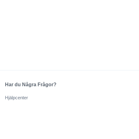
Har du Några Frågor?
Hjälpcenter
Vårt Företag
Om Oss
Jobb