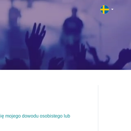
pię mojego dowodu osobistego lub