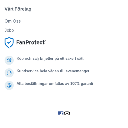
Vårt Företag
Om Oss
Jobb
Köp och sälj biljetter på ett säkert sätt
Kundservice hela vägen till evenemanget
Alla beställningar omfattas av 100% garanti
.
.
.
.