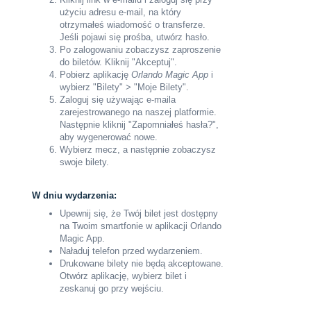
użyciu adresu e-mail, na który
otrzymałeś wiadomość o transferze.
Jeśli pojawi się prośba, utwórz hasło.
Po zalogowaniu zobaczysz zaproszenie
do biletów. Kliknij "Akceptuj".
Pobierz aplikację
Orlando Magic App
i
wybierz "Bilety" > "Moje Bilety".
Zaloguj się używając e-maila
zarejestrowanego na naszej platformie.
Następnie kliknij "Zapomniałeś hasła?",
aby wygenerować nowe.
Wybierz mecz, a następnie zobaczysz
swoje bilety.
W dniu wydarzenia:
Upewnij się, że Twój bilet jest dostępny
na Twoim smartfonie w aplikacji Orlando
Magic App.
Naładuj telefon przed wydarzeniem.
Drukowane bilety nie będą akceptowane.
Otwórz aplikację, wybierz bilet i
zeskanuj go przy wejściu.