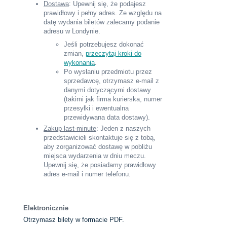
Dostawa
: Upewnij się, że podajesz
prawidłowy i pełny adres. Ze względu na
datę wydania biletów zalecamy podanie
adresu w Londynie.
Jeśli potrzebujesz dokonać
zmian,
przeczytaj kroki do
wykonania
.
Po wysłaniu przedmiotu przez
sprzedawcę, otrzymasz e-mail z
danymi dotyczącymi dostawy
(takimi jak firma kurierska, numer
przesyłki i ewentualna
przewidywana data dostawy).
Zakup last-minute
: Jeden z naszych
przedstawicieli skontaktuje się z tobą,
aby zorganizować dostawę w pobliżu
miejsca wydarzenia w dniu meczu.
Upewnij się, że posiadamy prawidłowy
adres e-mail i numer telefonu.
Elektronicznie
Otrzymasz bilety w formacie PDF.