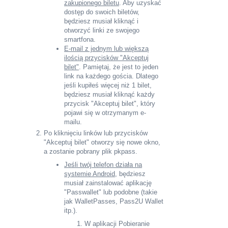
zakupionego biletu
. Aby uzyskać
dostęp do swoich biletów,
będziesz musiał kliknąć i
otworzyć linki ze swojego
smartfona.
E-mail z jednym lub większą
ilością przycisków "Akceptuj
bilet"
. Pamiętaj, że jest to jeden
link na każdego gościa. Dlatego
jeśli kupiłeś więcej niż 1 bilet,
będziesz musiał kliknąć każdy
przycisk "Akceptuj bilet", który
pojawi się w otrzymanym e-
mailu.
Po kliknięciu linków lub przycisków
"Akceptuj bilet" otworzy się nowe okno,
a zostanie pobrany plik pkpass.
Jeśli twój telefon działa na
systemie Android
, będziesz
musiał zainstalować aplikację
"Passwallet" lub podobne (takie
jak WalletPasses, Pass2U Wallet
itp.).
W aplikacji Pobieranie