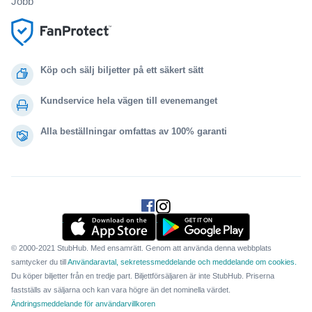
Jobb
Köp och sälj biljetter på ett säkert sätt
Kundservice hela vägen till evenemanget
Alla beställningar omfattas av 100% garanti
.
.
.
.
© 2000-2021 StubHub. Med ensamrätt. Genom att använda denna webbplats
samtycker du till
Användaravtal, sekretessmeddelande och meddelande om cookies.
Du köper biljetter från en tredje part. Biljettförsäljaren är inte StubHub. Priserna
fastställs av säljarna och kan vara högre än det nominella värdet.
Ändringsmeddelande för användarvillkoren