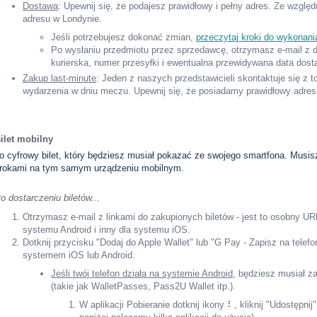
Dostawa
: Upewnij się, że podajesz prawidłowy i pełny adres. Ze wzglę
adresu w Londynie.
Jeśli potrzebujesz dokonać zmian,
przeczytaj kroki do wykonani
Po wysłaniu przedmiotu przez sprzedawcę, otrzymasz e-mail z d
kurierska, numer przesyłki i ewentualna przewidywana data dos
Zakup last-minute
: Jeden z naszych przedstawicieli skontaktuje się z 
wydarzenia w dniu meczu. Upewnij się, że posiadamy prawidłowy adres 
ilet mobilny
o cyfrowy bilet, który będziesz musiał pokazać ze swojego smartfona. Mus
rokami na tym samym urządzeniu mobilnym.
o dostarczeniu biletów...
Otrzymasz e-mail z linkami do zakupionych biletów - jest to osobny URL
systemu Android i inny dla systemu iOS.
Dotknij przycisku "Dodaj do Apple Wallet" lub "G Pay - Zapisz na telef
systemem iOS lub Android.
Jeśli twój telefon działa na systemie Android
, będziesz musiał z
(takie jak WalletPasses, Pass2U Wallet itp.).
W aplikacji Pobieranie dotknij ikony ⠇, kliknij "Udostępnij" 