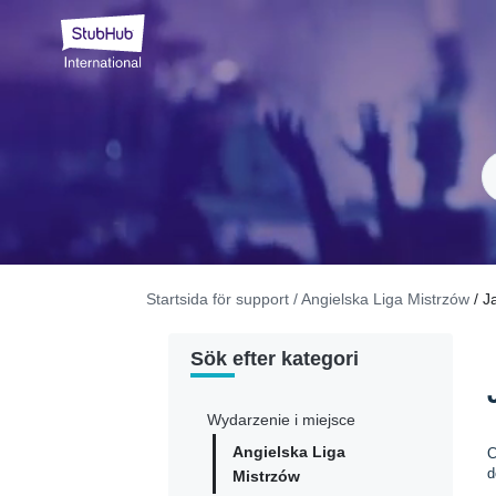
Startsida för support
/ Angielska Liga Mistrzów
/ J
Sök efter kategori
Wydarzenie i miejsce
Angielska Liga
C
d
Mistrzów