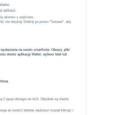
 Wallet.
j aplikacji.
się okienko z wejściem.
Nic nie dotykaj! Dotknij po prostu "Gotowe", aby
 wydarzenia na swoim smartfonie. Obrazy, pliki
tu otwórz aplikację Wallet, wybierz bilet lub
tfona.
eją 2 opcje dostępu do nich. Obydwie są równie
stęp do swoich biletów, będziesz musiał kliknąć i