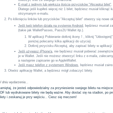
E-mail z jednym lub większą ilością przycisków "Akceptuj bilet"
.
Dlatego jeśli kupiłeś więcej niż 1 bilet, będziesz musiał kliknąć 
otrzymanym e-mailu.
Po kliknięciu linków lub przycisków "Akceptuj bilet" otworzy się nowe 
Jeśli twój telefon działa na systemie Android
, będziesz musiał z
(takie jak WalletPasses, Pass2U Wallet itp.).
W aplikacji Pobieranie dotknij ikony ⠇, kliknij "Udostępnij" 
poniżej polecamy kilka aplikacji do użycia).
Dotknij przycisku Akceptuj, aby zapisać bilety w aplikacji
Jeśli używasz iPhone'a
, nie będziesz musiał pobierać zewnętrznej
je w Wallet. Jeśli nie możesz otworzyć linku z e-maila, zalecam
a następnie zapisanie go w AppleWallet.
Jeśli masz telefon z systemem Windows
, będziesz musiał zain
Otwórz aplikację Wallet, a będziesz mógł zobaczyć bilety.
 dniu wydarzenia...
amiętaj, że jesteś odpowiedzialny za przyniesienie swojego biletu na miejsce
DF lub wydrukowane bilety nie będą ważne. Aby dostać się na stadion, po pros
ilety i zeskanuj je przy wejściu... Ciesz się meczem!