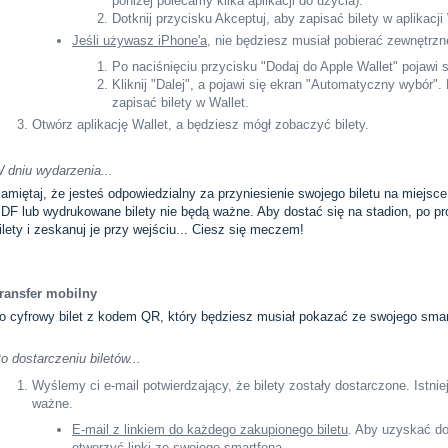
poniżej polecamy kilka aplikacji do użycia).
Dotknij przycisku Akceptuj, aby zapisać bilety w aplikacji
Jeśli używasz iPhone'a
, nie będziesz musiał pobierać zewnętrzne
Po naciśnięciu przycisku "Dodaj do Apple Wallet" pojawi 
Kliknij "Dalej", a pojawi się ekran "Automatyczny wybór". 
zapisać bilety w Wallet.
Otwórz aplikację Wallet, a będziesz mógł zobaczyć bilety.
 dniu wydarzenia...
amiętaj, że jesteś odpowiedzialny za przyniesienie swojego biletu na miejsce
DF lub wydrukowane bilety nie będą ważne. Aby dostać się na stadion, po pros
ilety i zeskanuj je przy wejściu... Ciesz się meczem!
ransfer mobilny
o cyfrowy bilet z kodem QR, który będziesz musiał pokazać ze swojego smar
o dostarczeniu biletów...
Wyślemy ci e-mail potwierdzający, że bilety zostały dostarczone. Istni
ważne.
E-mail z linkiem do każdego zakupionego biletu
. Aby uzyskać do
otworzyć linki ze swojego smartfona.