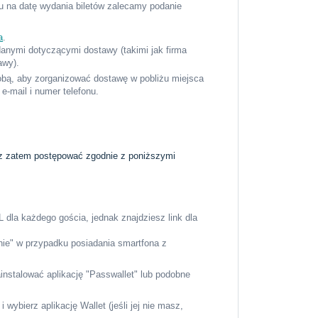
du na datę wydania biletów zalecamy podanie
a
.
anymi dotyczącymi dostawy (takimi jak firma
tawy).
tobą, aby zorganizować dostawę w pobliżu miejsca
e-mail i numer telefonu.
isz zatem postępować zgodnie z poniższymi
 dla każdego gościa, jednak znajdziesz link dla
onie" w przypadku posiadania smartfona z
ainstalować aplikację "Passwallet" lub podobne
i wybierz aplikację Wallet (jeśli jej nie masz,