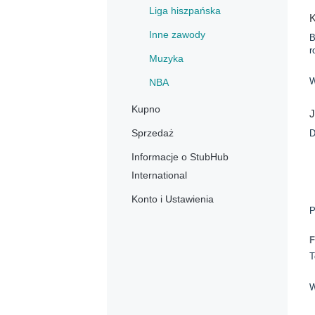
Liga hiszpańska
K
Inne zawody
B
r
Muzyka
W
NBA
Kupno
Sprzedaż
D
Informacje o StubHub
International
Konto i Ustawienia
P
F
T
W