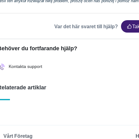
eśli ten artykuł rozwiązał twój problem, proszę ocen nas poniżej i pomóż nam
Var det här svaret till hjälp?
Ta
Behöver du fortfarande hjälp?
Kontakta support
Relaterade artiklar
Vårt Företag
H