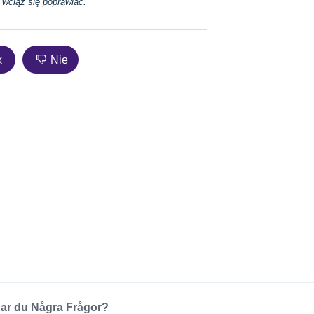
 wciąż się poprawiać.
k
Nie
ar du Några Frågor?