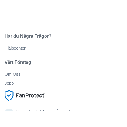
Har du Några Frågor?
Hjälpcenter
Vårt Företag
Om Oss
Jobb
Köp och sälj biljetter på ett säkert sätt
Kundservice hela vägen till evenemanget