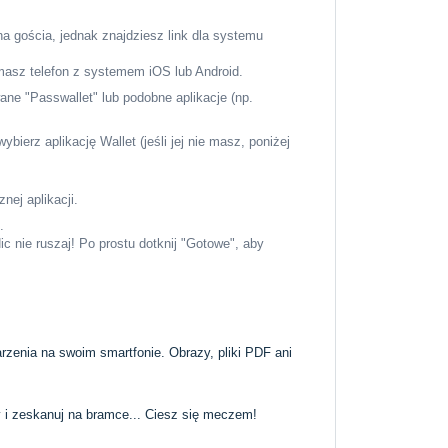
na gościa, jednak znajdziesz link dla systemu
i masz telefon z systemem iOS lub Android.
ane "Passwallet" lub podobne aplikacje (np.
wybierz aplikację Wallet (jeśli jej nie masz, poniżej
nej aplikacji.
.
ic nie ruszaj! Po prostu dotknij "Gotowe", aby
arzenia na swoim smartfonie. Obrazy, pliki PDF ani
ty i zeskanuj na bramce... Ciesz się meczem!