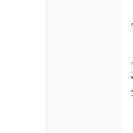
W
P
U
M
G
m