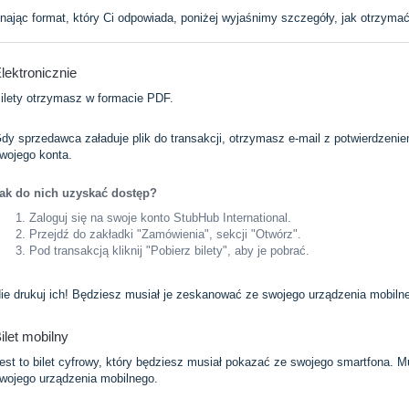
nając format, który Ci odpowiada, poniżej wyjaśnimy szczegóły, jak otrzymać 
lektronicznie
ilety otrzymasz w formacie PDF.
dy sprzedawca załaduje plik do transakcji, otrzymasz e-mail z potwierdzen
wojego konta.
ak do nich uzyskać dostęp?
Zaloguj się na swoje konto StubHub International.
Przejdź do zakładki "Zamówienia", sekcji "Otwórz".
Pod transakcją kliknij "Pobierz bilety", aby je pobrać.
ie drukuj ich! Będziesz musiał je zeskanować ze swojego urządzenia mobiln
ilet mobilny
est to bilet cyfrowy, który będziesz musiał pokazać ze swojego smartfona. 
wojego urządzenia mobilnego.