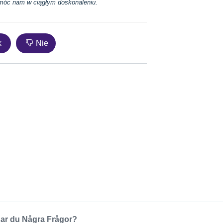
 pomóc nam w ciągłym doskonaleniu.
k
Nie
ar du Några Frågor?