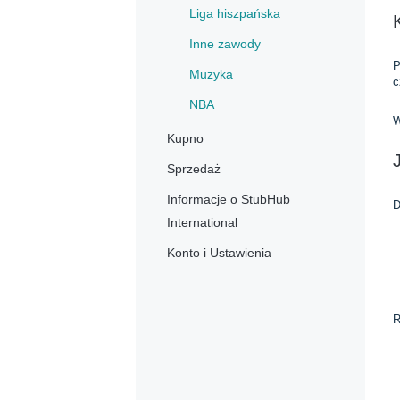
Liga hiszpańska
Inne zawody
P
Muzyka
c
NBA
W
Kupno
Sprzedaż
Informacje o StubHub
D
International
Konto i Ustawienia
R