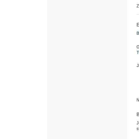
Z
E
B
G
T
J
N
B
J
s