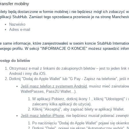
ransfer mobilny
ilety będą dostarczone w formie mobilnej i nie będziesz mógł ich zobaczyć w
plikacji StubHub. Zamiast tego sprzedawca przeniesie je na stronę Mancheste
Nazwisko
Adres e-mail
e same informacje, które zarejestrowałeś w swoim koncie StubHub Internation
wojego profilu. W sekcji "INFORMACJE O KONCIE" możesz sprawdzić inform
ostęp do biletów
Otrzymasz e-mail z linkami do zakupionych biletów – jest to jeden link 
Android i inny dla iOS.
Dotknij "Dodaj do Apple Wallet" lub "G Pay - Zapisz na telefonie", jeśl
Jeśli masz telefon z systemem Android
, musisz mieć zainstalow
WalletPasses, Pass2U Wallet...).
W aplikacji Pobierz, dotknij ikony ⠇, kliknij "Udostępnij" i 
zalecamy kilka aplikacji do użycia).
Kliknij "Akceptuj", aby zapisać bilety w aplikacji Wallet.
Jeśli masz telefon iPhone
, nie będziesz musiał pobierać zewnętrz
Po naciśnięciu "Dodaj do Apple Wallet" pojawi się okienko
Dotknij "Dalej", pojawi się ekran "Automatyczny wybór". N