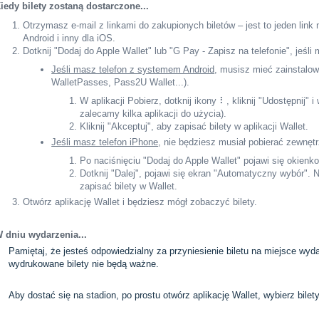
iedy bilety zostaną dostarczone...
Otrzymasz e-mail z linkami do zakupionych biletów – jest to jeden link 
Android i inny dla iOS.
Dotknij "Dodaj do Apple Wallet" lub "G Pay - Zapisz na telefonie", jeśl
Jeśli masz telefon z systemem Android
, musisz mieć zainstalow
WalletPasses, Pass2U Wallet...).
W aplikacji Pobierz, dotknij ikony ⠇, kliknij "Udostępnij" i 
zalecamy kilka aplikacji do użycia).
Kliknij "Akceptuj", aby zapisać bilety w aplikacji Wallet.
Jeśli masz telefon iPhone
, nie będziesz musiał pobierać zewnętrz
Po naciśnięciu "Dodaj do Apple Wallet" pojawi się okienko
Dotknij "Dalej", pojawi się ekran "Automatyczny wybór". N
zapisać bilety w Wallet.
Otwórz aplikację Wallet i będziesz mógł zobaczyć bilety.
 dniu wydarzenia...
Pamiętaj, że jesteś odpowiedzialny za przyniesienie biletu na miejsce wyd
wydrukowane bilety nie będą ważne.
Aby dostać się na stadion, po prostu otwórz aplikację Wallet, wybierz bile