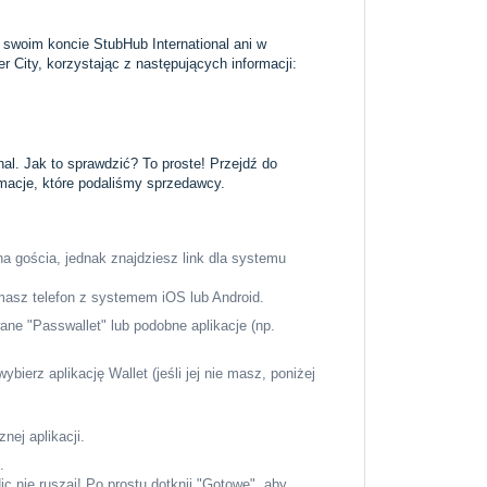
 swoim koncie StubHub International ani w
r City, korzystając z następujących informacji:
al. Jak to sprawdzić? To proste! Przejdź do
acje, które podaliśmy sprzedawcy.
na gościa, jednak znajdziesz link dla systemu
i masz telefon z systemem iOS lub Android.
ane "Passwallet" lub podobne aplikacje (np.
wybierz aplikację Wallet (jeśli jej nie masz, poniżej
nej aplikacji.
.
ic nie ruszaj! Po prostu dotknij "Gotowe", aby