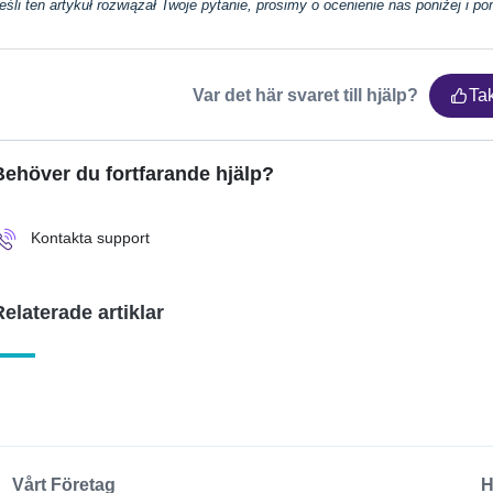
eśli ten artykuł rozwiązał Twoje pytanie, prosimy o ocenienie nas poniżej i
Var det här svaret till hjälp?
Ta
Behöver du fortfarande hjälp?
Kontakta support
Relaterade artiklar
Vårt Företag
H