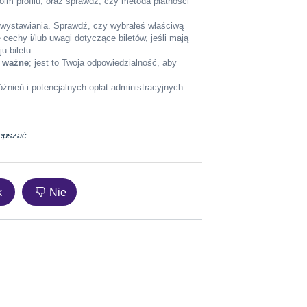
im profilu, oraz sprawdź, czy metoda płatności
wystawiania. Sprawdź, czy wybrałeś właściwą
cechy i/lub uwagi dotyczące biletów, jeśli mają
u biletu.
ą ważne
; jest to Twoja odpowiedzialność, aby
óźnień i potencjalnych opłat administracyjnych.
lepszać.
k
Nie