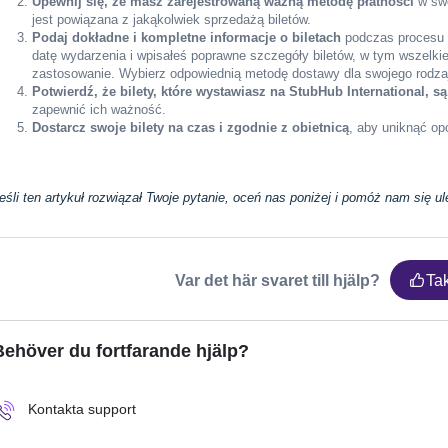
Upewnij się, że masz zarejestrowaną ważną metodę płatności
w swo
jest powiązana z jakąkolwiek sprzedażą biletów.
Podaj dokładne i kompletne informacje o biletach
podczas procesu 
datę wydarzenia i wpisałeś poprawne szczegóły biletów, w tym wszelkie 
zastosowanie. Wybierz odpowiednią metodę dostawy dla swojego rodzaj
Potwierdź, że bilety, które wystawiasz na StubHub International, s
zapewnić ich ważność.
Dostarcz swoje bilety na czas i zgodnie z obietnicą
, aby uniknąć op
eśli ten artykuł rozwiązał Twoje pytanie, oceń nas poniżej i pomóż nam się u
Var det här svaret till hjälp?
Ta
Behöver du fortfarande hjälp?
Kontakta support