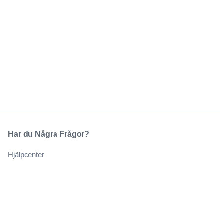
Har du Några Frågor?
Hjälpcenter
Vårt Företag
Om Oss
Jobb