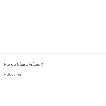
Har du Några Frågor?
Hjälpcenter
Vårt Företag
Om Oss
Jobb