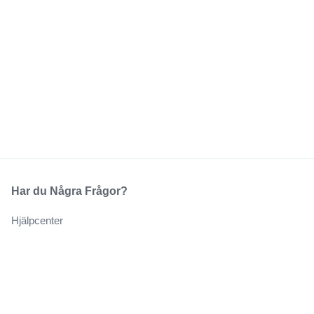
Har du Några Frågor?
Hjälpcenter
Vårt Företag
Om Oss
Jobb