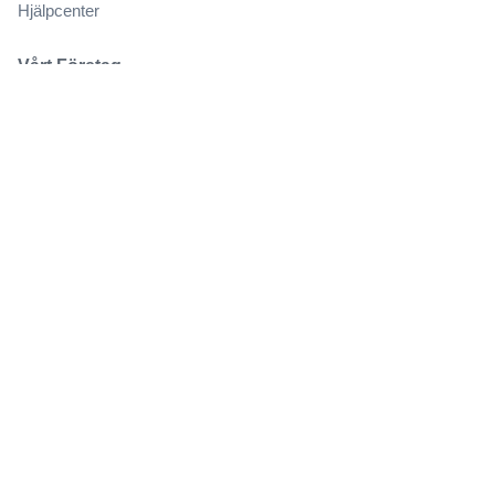
Hjälpcenter
Vårt Företag
Om Oss
Jobb
Köp och sälj biljetter på ett säkert sätt
Kundservice hela vägen till evenemanget
Alla beställningar omfattas av 100% garanti
.
.