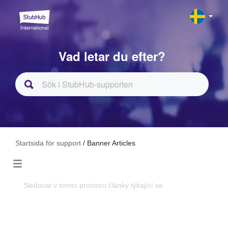
Vad letar du efter?
Startsida för support
/ Banner Articles
Sledovat v tomto prostoru články týkající se