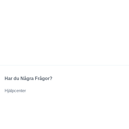
Har du Några Frågor?
Hjälpcenter
Vårt Företag
Om Oss
Jobb