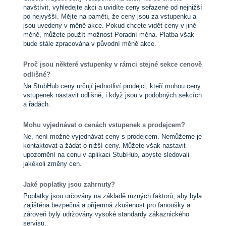
navštívit, vyhledejte akci a uvidíte ceny seřazené od nejnižší
po nejvyšší. Mějte na paměti, že ceny jsou za vstupenku a
jsou uvedeny v měně akce. Pokud chcete vidět ceny v jiné
měně, můžete použít možnost Poradní měna. Platba však
bude stále zpracována v původní měně akce.
Proč jsou některé vstupenky v rámci stejné sekce cenově
odlišné?
Na StubHub ceny určují jednotliví prodejci, kteří mohou ceny
vstupenek nastavit odlišně, i když jsou v podobných sekcích
a řadách.
Mohu vyjednávat o cenách vstupenek s prodejcem?
Ne, není možné vyjednávat ceny s prodejcem. Nemůžeme je
kontaktovat a žádat o nižší ceny. Můžete však nastavit
upozornění na cenu v aplikaci StubHub, abyste sledovali
jakékoli změny cen.
Jaké poplatky jsou zahrnuty?
Poplatky jsou určovány na základě různých faktorů, aby byla
zajištěna bezpečná a příjemná zkušenost pro fanoušky a
zároveň byly udržovány vysoké standardy zákaznického
servisu.