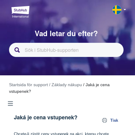
Vad letar du efter?
Startsida för support
/ Základy nákupu
/ Jaká je cena
vstupenek?
Jaká je cena vstupenek?
Tisk
Chcete-li zjistit ceny vstupenek na akci, kterou chcete