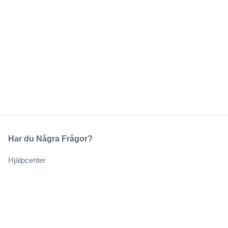
Har du Några Frågor?
Hjälpcenter
Vårt Företag
Om Oss
Jobb