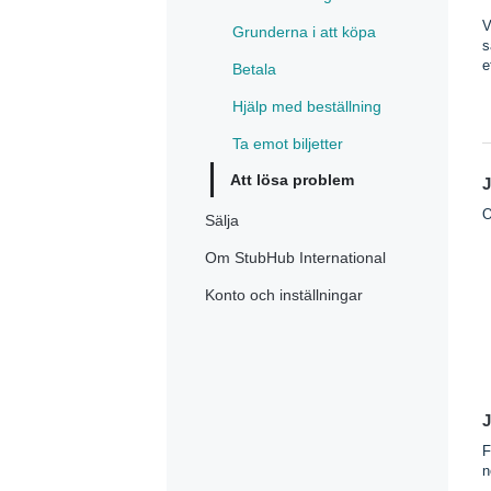
V
Grunderna i att köpa
s
e
Betala
Hjälp med beställning
Ta emot biljetter
Att lösa problem
J
O
Sälja
Om StubHub International
Konto och inställningar
J
F
n