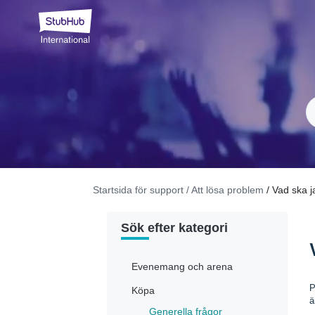
Startsida för support
/ Att lösa problem
/ Vad ska 
Sök efter kategori
Evenemang och arena
P
Köpa
ä
Generella frågor