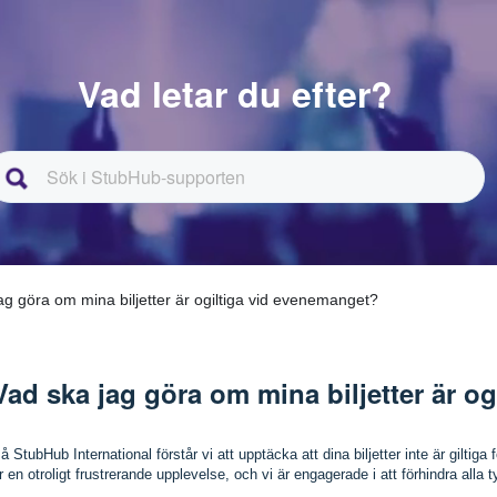
Vad letar du efter?
jag göra om mina biljetter är ogiltiga vid evenemanget?
Vad ska jag göra om mina biljetter är o
å StubHub International förstår vi att upptäcka att dina biljetter inte är giltiga f
r en otroligt frustrerande upplevelse, och vi är engagerade i att förhindra alla 