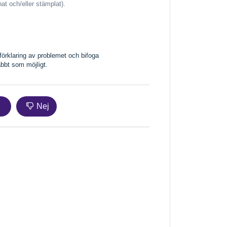
at och/eller stämplat).
örklaring av problemet och bifoga
abbt som möjligt.
Nej