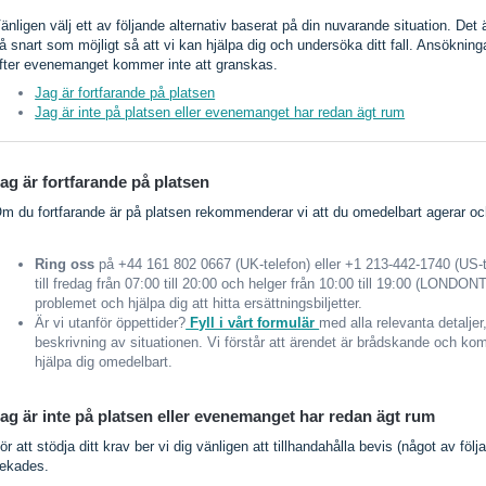
änligen välj ett av följande alternativ baserat på din nuvarande situation. Det
å snart som möjligt så att vi kan hjälpa dig och undersöka ditt fall. Ansökni
fter evenemanget kommer inte att granskas.
Jag är fortfarande på platsen
Jag är inte på platsen eller evenemanget har redan ägt rum
ag är fortfarande på platsen
m du fortfarande är på platsen rekommenderar vi att du omedelbart agerar o
Ring oss
på +44 161 802 0667 (UK-telefon) eller +1 213-442-1740 (US-t
till fredag från 07:00 till 20:00 och helger från 10:00 till 19:00 (LONDON
problemet och hjälpa dig att hitta ersättningsbiljetter.
Är vi utanför öppettider?
Fyll i vårt formulär
med alla relevanta detalje
beskrivning av situationen. Vi förstår att ärendet är brådskande och kom
hjälpa dig omedelbart.
ag är inte på platsen eller evenemanget har redan ägt rum
ör att stödja ditt krav ber vi dig vänligen att tillhandahålla bevis (något av följa
ekades.