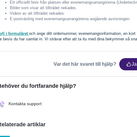
Ett officiellt brev från platsen eller evenemangsarrangörerna (Underteckn
Bilder som visar att tillträdet nekades.
Videor av att tillträdet nekades.
E-postväxling med evenemangsarrangörerna angående avvisningen.
yll i formuläret
och ange ditt ordernummer, evenemangsinformation, en kort f
e bevis du har samlat in. Vi strävar efter att ta itu med dina bekymmer så sn
Var det här svaret till hjälp?
Ja
Behöver du fortfarande hjälp?
Kontakta support
Relaterade artiklar