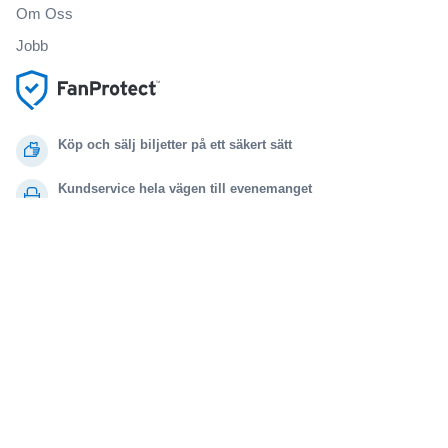
Om Oss
Jobb
Köp och sälj biljetter på ett säkert sätt
Kundservice hela vägen till evenemanget
Alla beställningar omfattas av 100% garanti
.
.
.
.
© 2000-2021 StubHub. Med ensamrätt. Genom att använda denna webbplats
samtycker du till
Användaravtal, sekretessmeddelande och meddelande om cookies.
Du köper biljetter från en tredje part. Biljettförsäljaren är inte StubHub. Priserna