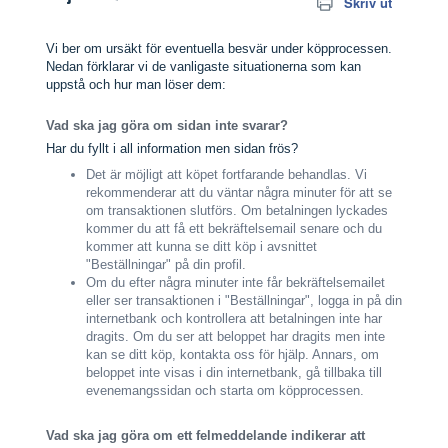
Skriv ut
Vi ber om ursäkt för eventuella besvär under köpprocessen.
Nedan förklarar vi de vanligaste situationerna som kan
uppstå och hur man löser dem:
Vad ska jag göra om sidan inte svarar?
Har du fyllt i all information men sidan frös?
Det är möjligt att köpet fortfarande behandlas. Vi
rekommenderar att du väntar några minuter för att se
om transaktionen slutförs. Om betalningen lyckades
kommer du att få ett bekräftelsemail senare och du
kommer att kunna se ditt köp i avsnittet
"Beställningar" på din profil.
Om du efter några minuter inte får bekräftelsemailet
eller ser transaktionen i "Beställningar", logga in på din
internetbank och kontrollera att betalningen inte har
dragits. Om du ser att beloppet har dragits men inte
kan se ditt köp, kontakta oss för hjälp. Annars, om
beloppet inte visas i din internetbank, gå tillbaka till
evenemangssidan och starta om köpprocessen.
Vad ska jag göra om ett felmeddelande indikerar att