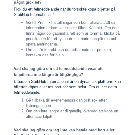
något gick fel?
Fick du ett felmeddelande när du försökte köpa biljetter på
StubHub International?
Gå till Profil > Inställningar och kontrollera att all din
information är komplett under fliken Kontakt. Om det
finns några obligatoriska fält som är tomma, klicka på
pennikonen för att fylla i de saknade uppgifterna och
spara ändringarna.
Om allt är korrekt och du fortfarande har problem,
kontakta oss för hjälp.
Vad ska jag göra om ett felmeddelande visar att
biljetterna inte längre är tillgängliga?
Eftersom StubHub International är en dynamisk plattform kan
biljetter köpas eller tas bort när som helst. Om du ser detta
felmeddelande:
Gå tillbaka till evenemangssidan och sök efter
listningen igen.
Om den inte längre är tillgänglig, överväg att köpa en
alternativ biljett.
Vad ska jag göra om jag inte kan betala med kort eller