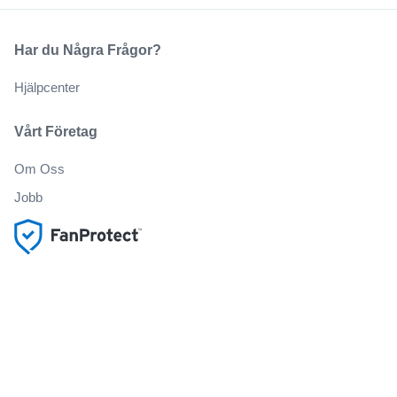
Har du Några Frågor?
Hjälpcenter
Vårt Företag
Om Oss
Jobb
Köp och sälj biljetter på ett säkert sätt
Kundservice hela vägen till evenemanget
Alla beställningar omfattas av 100% garanti