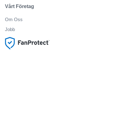
Vårt Företag
Om Oss
Jobb
Köp och sälj biljetter på ett säkert sätt
Kundservice hela vägen till evenemanget
Alla beställningar omfattas av 100% garanti
.
.
.
.