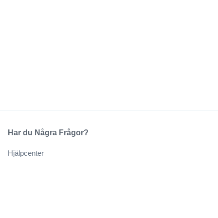
Har du Några Frågor?
Hjälpcenter
Vårt Företag
Om Oss
Jobb