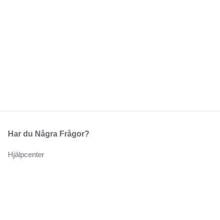
Har du Några Frågor?
Hjälpcenter
Vårt Företag
Om Oss
Jobb