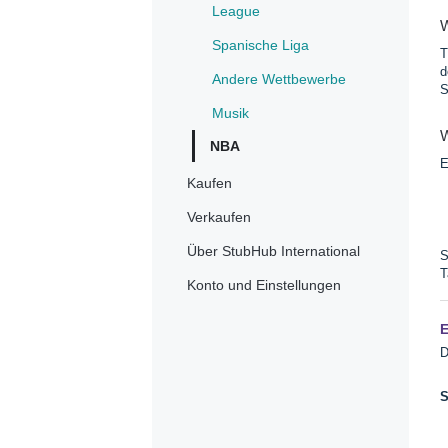
League
W
Spanische Liga
T
d
Andere Wettbewerbe
S
Musik
W
NBA
E
Kaufen
Verkaufen
Über StubHub International
S
T
Konto und Einstellungen
E
D
S