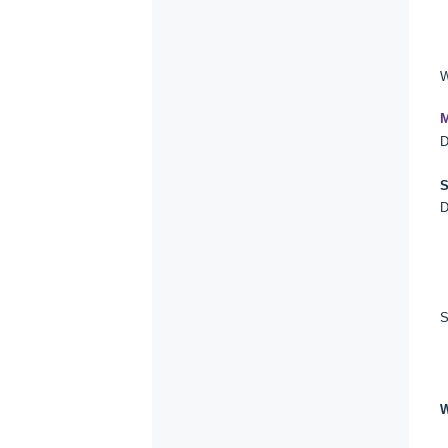
W
M
D
S
D
S
W