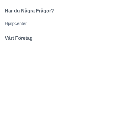
Har du Några Frågor?
Hjälpcenter
Vårt Företag
Om Oss
Jobb
Köp och sälj biljetter på ett säkert sätt
Kundservice hela vägen till evenemanget
Alla beställningar omfattas av 100% garanti