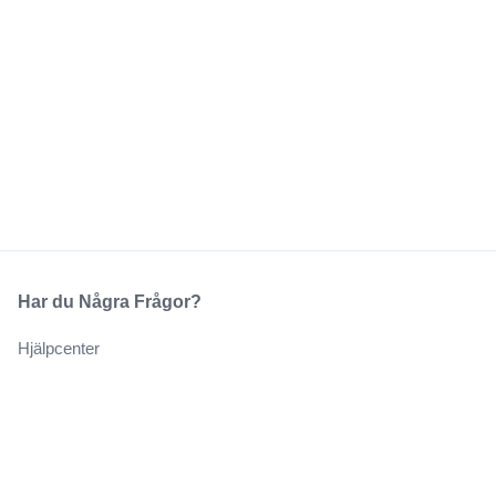
Har du Några Frågor?
Hjälpcenter
Vårt Företag
Om Oss
Jobb