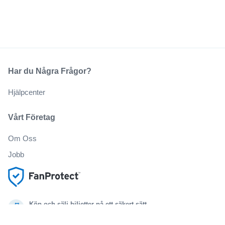
Har du Några Frågor?
Hjälpcenter
Vårt Företag
Om Oss
Jobb
Köp och sälj biljetter på ett säkert sätt