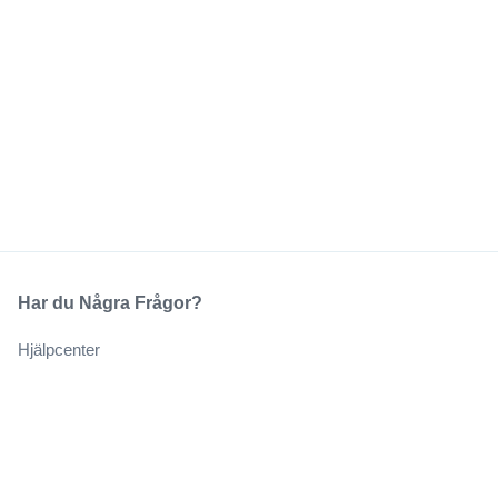
Har du Några Frågor?
Hjälpcenter
Vårt Företag
Om Oss
Jobb