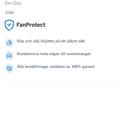
Om Oss
Jobb
Köp och sälj biljetter på ett säkert sätt
Kundservice hela vägen till evenemanget
Alla beställningar omfattas av 100% garanti
.
.
.
.
© 2000-2021 StubHub. Med ensamrätt. Genom att använda denna webbplats
samtycker du till
Användaravtal, sekretessmeddelande och meddelande om cookies.
Du köper biljetter från en tredje part. Biljettförsäljaren är inte StubHub. Priserna