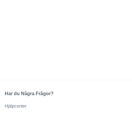
Har du Några Frågor?
Hjälpcenter
Vårt Företag