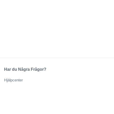
Har du Några Frågor?
Hjälpcenter
Vårt Företag
Om Oss
Jobb