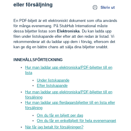
eller försäljning
Skriv ut
En PDF-biljett är ett elektroniskt dokument som ofta används
för många evenemang. På StubHub International måste
dessa biljetter listas som
Elektroniska
. Du kan ladda upp
filen under listskapande eller efter att den redan är listad. Vi
rekommenderar att du laddar upp dem i förväg, eftersom det
kan ge dig en bättre chans att sälja dina biljetter snabbt.
INNEHÅLLSFÖRTECKNING
Hur man laddar upp elektroniska/PDF-biljetter till en
lista
Under listskapande
Efter listskapande
Hur man laddar upp elektroniska/PDF-biljetter till en
försäljning
Hur man laddar upp flerdagarsbiljetter till en lista eller
försäljning
Om du får en biljett per dag
Om du får en enkelbiljett för hela evenemanget
När får jag betalt för försäljningen?