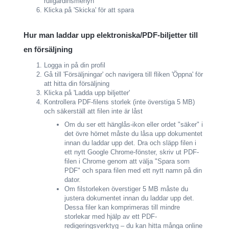
rullgardinsmenyn
Klicka på 'Skicka' för att spara
Hur man laddar upp elektroniska/PDF-biljetter till
en försäljning
Logga in på din profil
Gå till 'Försäljningar' och navigera till fliken 'Öppna' för
att hitta din försäljning
Klicka på 'Ladda upp biljetter'
Kontrollera PDF-filens storlek (inte överstiga 5 MB)
och säkerställ att filen inte är låst
Om du ser ett hänglås-ikon eller ordet "säker" i
det övre hörnet måste du låsa upp dokumentet
innan du laddar upp det. Dra och släpp filen i
ett nytt Google Chrome-fönster, skriv ut PDF-
filen i Chrome genom att välja "Spara som
PDF" och spara filen med ett nytt namn på din
dator.
Om filstorleken överstiger 5 MB måste du
justera dokumentet innan du laddar upp det.
Dessa filer kan komprimeras till mindre
storlekar med hjälp av ett PDF-
redigeringsverktyg – du kan hitta många online