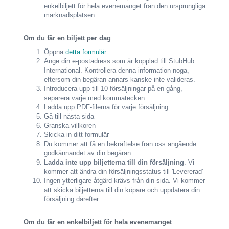
enkelbiljett för hela evenemanget från den ursprungliga
marknadsplatsen.
Om du får
en biljett per dag
Öppna
detta formulär
Ange din e-postadress som är kopplad till StubHub
International. Kontrollera denna information noga,
eftersom din begäran annars kanske inte valideras.
Introducera upp till 10 försäljningar på en gång,
separera varje med kommatecken
Ladda upp PDF-filerna för varje försäljning
Gå till nästa sida
Granska villkoren
Skicka in ditt formulär
Du kommer att få en bekräftelse från oss angående
godkännandet av din begäran
Ladda inte upp biljetterna till din försäljning
. Vi
kommer att ändra din försäljningsstatus till 'Levererad'
Ingen ytterligare åtgärd krävs från din sida. Vi kommer
att skicka biljetterna till din köpare och uppdatera din
försäljning därefter
Om du får
en enkelbiljett för hela evenemanget