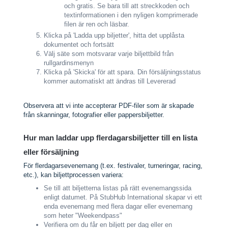
och gratis. Se bara till att streckkoden och
textinformationen i den nyligen komprimerade
filen är ren och läsbar.
Klicka på 'Ladda upp biljetter', hitta det upplåsta
dokumentet och fortsätt
Välj säte som motsvarar varje biljettbild från
rullgardinsmenyn
Klicka på 'Skicka' för att spara. Din försäljningsstatus
kommer automatiskt att ändras till Levererad
Observera att vi inte accepterar PDF-filer som är skapade
från skanningar, fotografier eller pappersbiljetter.
Hur man laddar upp flerdagarsbiljetter till en lista
eller försäljning
För flerdagarsevenemang (t.ex. festivaler, turneringar, racing,
etc.), kan biljettprocessen variera:
Se till att biljetterna listas på rätt evenemangssida
enligt datumet. På StubHub International skapar vi ett
enda evenemang med flera dagar eller evenemang
som heter "Weekendpass"
Verifiera om du får en biljett per dag eller en