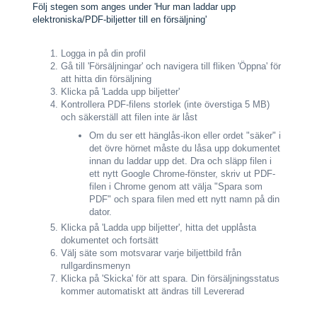
Följ stegen som anges under 'Hur man laddar upp
elektroniska/PDF-biljetter till en försäljning'
Logga in på din profil
Gå till 'Försäljningar' och navigera till fliken 'Öppna' för
att hitta din försäljning
Klicka på 'Ladda upp biljetter'
Kontrollera PDF-filens storlek (inte överstiga 5 MB)
och säkerställ att filen inte är låst
Om du ser ett hänglås-ikon eller ordet "säker" i
det övre hörnet måste du låsa upp dokumentet
innan du laddar upp det. Dra och släpp filen i
ett nytt Google Chrome-fönster, skriv ut PDF-
filen i Chrome genom att välja "Spara som
PDF" och spara filen med ett nytt namn på din
dator.
Klicka på 'Ladda upp biljetter', hitta det upplåsta
dokumentet och fortsätt
Välj säte som motsvarar varje biljettbild från
rullgardinsmenyn
Klicka på 'Skicka' för att spara. Din försäljningsstatus
kommer automatiskt att ändras till Levererad