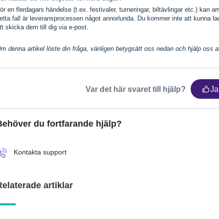
ör en flerdagars händelse (t.ex. festivaler, turneringar, biltävlingar etc.) kan ar
etta fall är leveransprocessen något annorlunda. Du kommer inte att kunna lad
tt skicka dem till dig via e-post.
m denna artikel löste din fråga, vänligen betygsätt oss nedan och hjälp oss att
Var det här svaret till hjälp?
Ja
Behöver du fortfarande hjälp?
Kontakta support
Relaterade artiklar