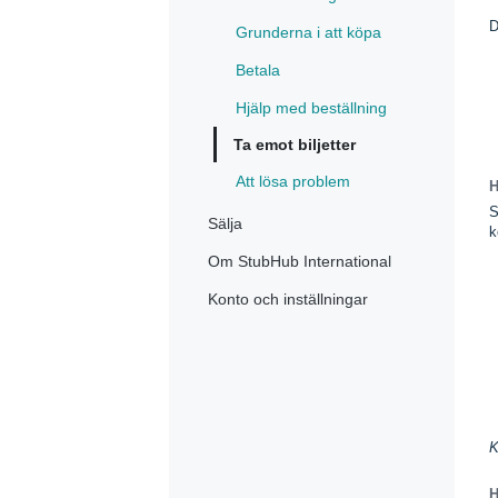
D
Grunderna i att köpa
Betala
Hjälp med beställning
Ta emot biljetter
Att lösa problem
H
S
Sälja
k
Om StubHub International
Konto och inställningar
K
H