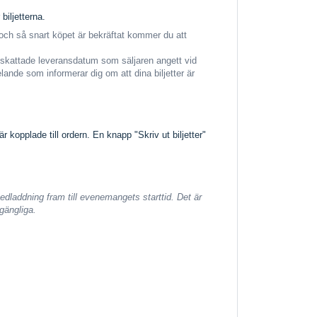
biljetterna.
 och så snart köpet är bekräftat kommer du att
ppskattade leveransdatum som säljaren angett vid
nde som informerar dig om att dina biljetter är
 kopplade till ordern. En knapp "Skriv ut biljetter"
nedladdning fram till evenemangets starttid. Det är
lgängliga.