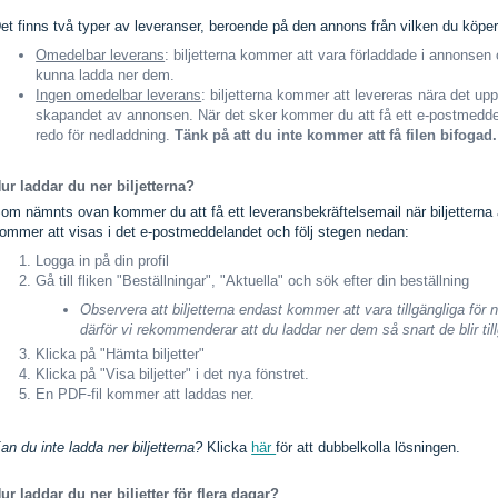
et finns två typer av leveranser, beroende på den annons från vilken du köper 
Omedelbar leverans
: biljetterna kommer att vara förladdade i annonsen
kunna ladda ner dem.
Ingen omedelbar leverans
: biljetterna kommer att levereras nära det u
skapandet av annonsen. När det sker kommer du att få ett e-postmeddela
redo för nedladdning.
Tänk på att du inte kommer att få filen bifogad.
ur laddar du ner biljetterna?
om nämnts ovan kommer du att få ett leveransbekräftelsemail när biljetterna är
ommer att visas i det e-postmeddelandet och följ stegen nedan:
Logga in på din profil
Gå till fliken "Beställningar", "Aktuella" och sök efter din beställning
Observera att biljetterna endast kommer att vara tillgängliga för 
därför vi rekommenderar att du laddar ner dem så snart de blir til
Klicka på "Hämta biljetter"
Klicka på "Visa biljetter" i det nya fönstret.
En PDF-fil kommer att laddas ner.
an du inte ladda ner biljetterna?
Klicka
här
för att dubbelkolla lösningen.
ur laddar du ner biljetter för flera dagar?