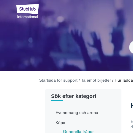
Startsida för support
/ Ta emot biljetter
/ Hur ladda
Sök efter kategori
Evenemang och arena
E
Köpa
d
Generella frågor