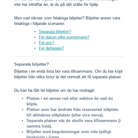
inte har inträffat än, är du på rätt ställe för hjälp.
Men vad räknas som felaktiga biljetter? Biljetter anses vara
felaktiga i följande scenarier:
Separata biljetter?
Fel datum eller evenemang?
Fel pris?
Fel deltagare?
Separata biljetter?
Biljetter i en enda lista bör vara tillsammans. Om du har köpt
biljetter från olika listor är det normalt att få separata platser.
Du kan ha fått fel biljetter om du har mottagit:
Platser i en annan rad eller sektion än vad du
köpte.
Platser som har ändrats från reserverad sittplats
till allmänna sittplatser (eller vice versa).
Separata platser när de skulle vara tillsammans (i
samma lista).
Biljetter med begränsningar som inte tydligt
beskrivits i listan.