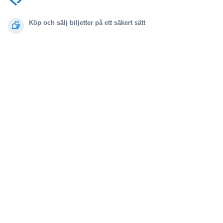
Köp och sälj biljetter på ett säkert sätt
Kundservice hela vägen till evenemanget
Alla beställningar omfattas av 100% garanti
.
.
.
.
© 2000-2021 StubHub. Med ensamrätt. Genom att använda denna webbplats
samtycker du till
Användaravtal, sekretessmeddelande och meddelande om cookies.
Du köper biljetter från en tredje part. Biljettförsäljaren är inte StubHub. Priserna
fastställs av säljarna och kan vara högre än det nominella värdet.
Ändringsmeddelande för användarvillkoren