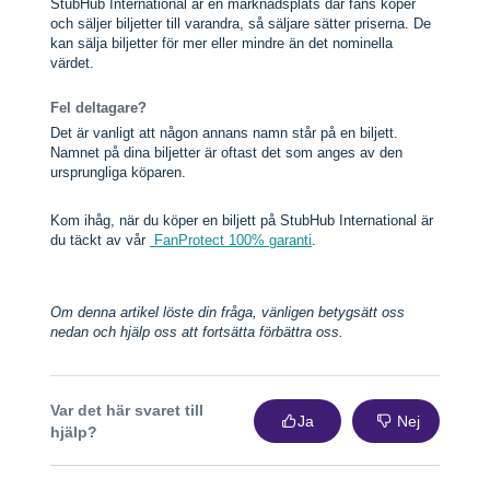
StubHub International är en marknadsplats där fans köper
och säljer biljetter till varandra, så säljare sätter priserna. De
kan sälja biljetter för mer eller mindre än det nominella
värdet.
Fel deltagare?
Det är vanligt att någon annans namn står på en biljett.
Namnet på dina biljetter är oftast det som anges av den
ursprungliga köparen.
Kom ihåg, när du köper en biljett på StubHub International är
du täckt av vår
FanProtect 100% garanti
.
Om denna artikel löste din fråga, vänligen betygsätt oss
nedan och hjälp oss att fortsätta förbättra oss.
Var det här svaret till
Ja
Nej
hjälp?