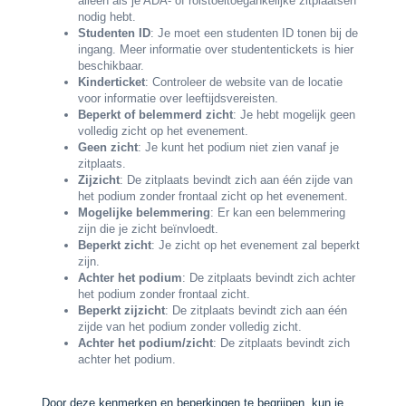
alleen als je ADA- of rolstoeltoegankelijke zitplaatsen
nodig hebt.
Studenten ID
: Je moet een studenten ID tonen bij de
ingang. Meer informatie over studententickets is hier
beschikbaar.
Kinderticket
: Controleer de website van de locatie
voor informatie over leeftijdsvereisten.
Beperkt of belemmerd zicht
: Je hebt mogelijk geen
volledig zicht op het evenement.
Geen zicht
: Je kunt het podium niet zien vanaf je
zitplaats.
Zijzicht
: De zitplaats bevindt zich aan één zijde van
het podium zonder frontaal zicht op het evenement.
Mogelijke belemmering
: Er kan een belemmering
zijn die je zicht beïnvloedt.
Beperkt zicht
: Je zicht op het evenement zal beperkt
zijn.
Achter het podium
: De zitplaats bevindt zich achter
het podium zonder frontaal zicht.
Beperkt zijzicht
: De zitplaats bevindt zich aan één
zijde van het podium zonder volledig zicht.
Achter het podium/zicht
: De zitplaats bevindt zich
achter het podium.
Door deze kenmerken en beperkingen te begrijpen, kun je