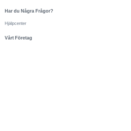
Har du Några Frågor?
Hjälpcenter
Vårt Företag
Om Oss
Jobb
Köp och sälj biljetter på ett säkert sätt
Kundservice hela vägen till evenemanget
Alla beställningar omfattas av 100% garanti