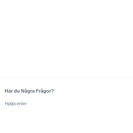
Har du Några Frågor?
Hjälpcenter
Vårt Företag
Om Oss