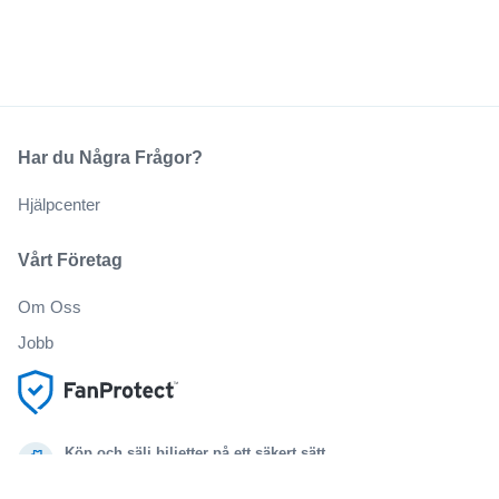
Har du Några Frågor?
Hjälpcenter
Vårt Företag
Om Oss
Jobb
Köp och sälj biljetter på ett säkert sätt