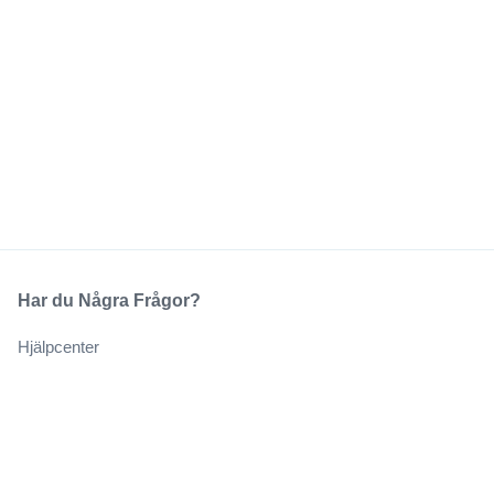
Har du Några Frågor?
Hjälpcenter
Vårt Företag
Om Oss
Jobb