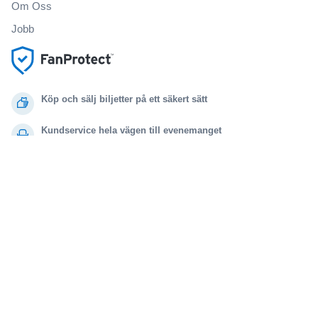
Om Oss
Jobb
Köp och sälj biljetter på ett säkert sätt
Kundservice hela vägen till evenemanget
Alla beställningar omfattas av 100% garanti
.
.
.
.
© 2000-2021 StubHub. Med ensamrätt. Genom att använda denna webbplats
samtycker du till
Användaravtal, sekretessmeddelande och meddelande om cookies.
Du köper biljetter från en tredje part. Biljettförsäljaren är inte StubHub. Priserna