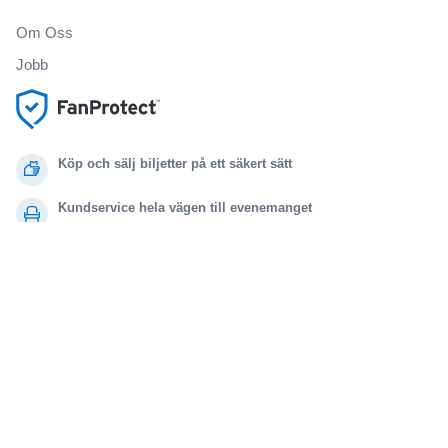
Om Oss
Jobb
Köp och sälj biljetter på ett säkert sätt
Kundservice hela vägen till evenemanget
Alla beställningar omfattas av 100% garanti
.
.
.
.
© 2000-2021 StubHub. Med ensamrätt. Genom att använda denna webbplats
samtycker du till
Användaravtal, sekretessmeddelande och meddelande om cookies.