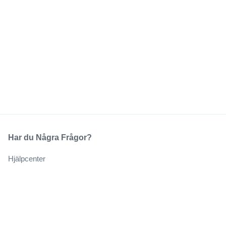
Har du Några Frågor?
Hjälpcenter
Vårt Företag
Om Oss
Jobb