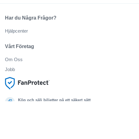
Har du Några Frågor?
Hjälpcenter
Vårt Företag
Om Oss
Jobb
Köp och sälj biljetter på ett säkert sätt
Kundservice hela vägen till evenemanget
Alla beställningar omfattas av 100% garanti