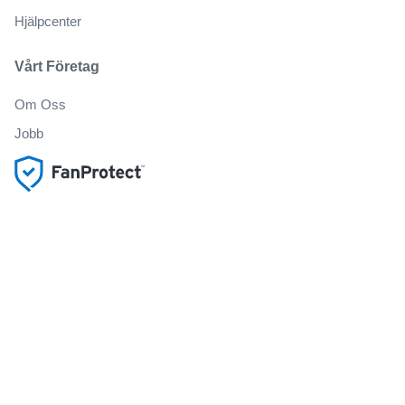
Hjälpcenter
Vårt Företag
Om Oss
Jobb
Köp och sälj biljetter på ett säkert sätt
Kundservice hela vägen till evenemanget
Alla beställningar omfattas av 100% garanti
.
.